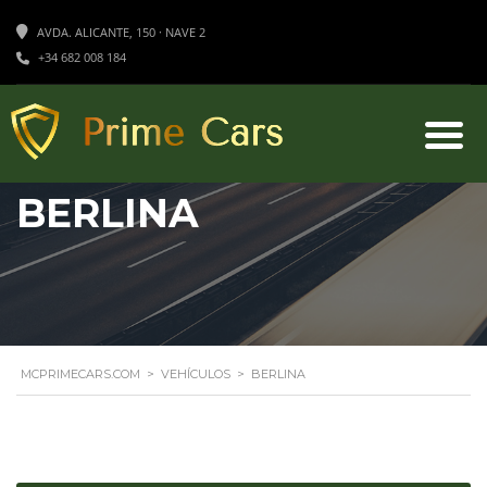
AVDA. ALICANTE, 150 · NAVE 2
+34 682 008 184
BERLINA
MCPRIMECARS.COM
>
VEHÍCULOS
>
BERLINA