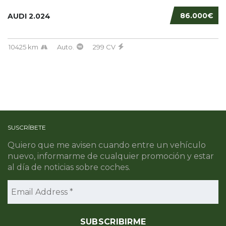
86.000€
AUDI 2.024
10425 km
Auto.
299 CV
SUSCRÍBETE
Quiero que me avisen cuando entre un vehículo
nuevo, informarme de cualquier promoción y estar
al día de noticias sobre coches.