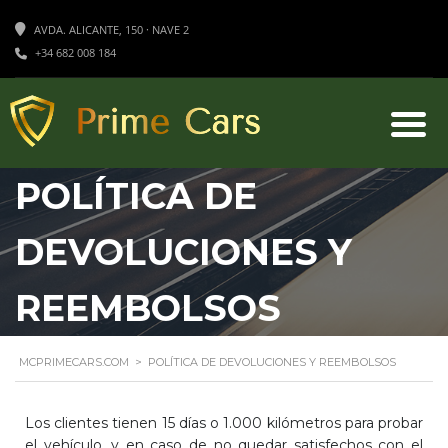
AVDA. ALICANTE, 150 · NAVE 2
+34 682 008 184
POLÍTICA DE
DEVOLUCIONES Y
REEMBOLSOS
MCPRIMECARS.COM
>
POLÍTICA DE DEVOLUCIONES Y REEMBOLSOS
Los clientes tienen 15 días o 1.000 kilómetros para probar
el vehículo, y en caso de no quedar satisfechos con el