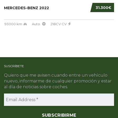
31.300€
MERCEDES-BENZ 2022
93000 km
Auto.
218CV CV
SUSCRÍBETE
Quiero que me avisen cuando entre un vehículo
nuevo, informarme de cualquier promoción y estar
al día de noticias sobre coches.