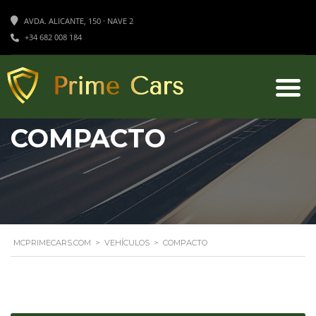
AVDA. ALICANTE, 150 · NAVE 2
+34 682 008 184
COMPACTO
MCPRIMECARS.COM
>
VEHÍCULOS
>
COMPACTO