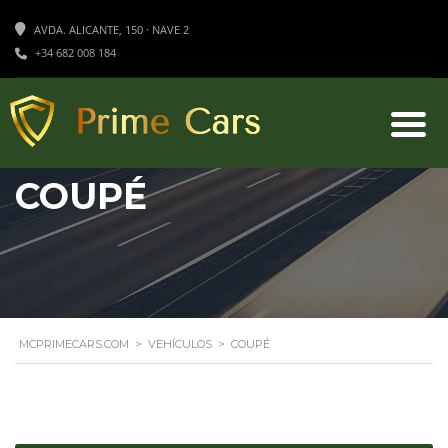
AVDA. ALICANTE, 150 · NAVE 2
+34 682 008 184
COUPÉ
MCPRIMECARS.COM
>
VEHÍCULOS
>
COUPÉ