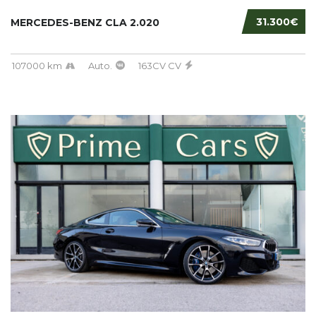
31.300€
MERCEDES-BENZ CLA 2.020
107000 km
Auto.
163CV CV