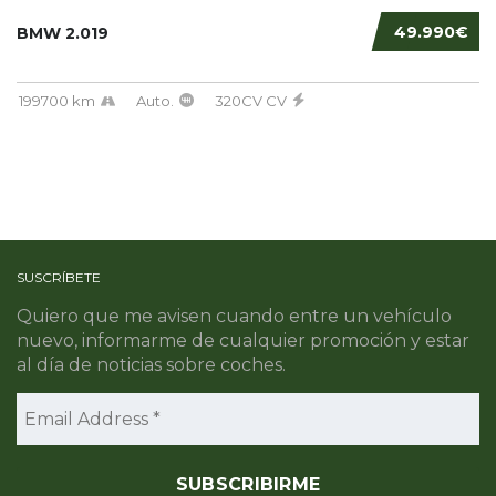
49.990€
BMW 2.019
199700 km
Auto.
320CV CV
SUSCRÍBETE
Quiero que me avisen cuando entre un vehículo
nuevo, informarme de cualquier promoción y estar
al día de noticias sobre coches.