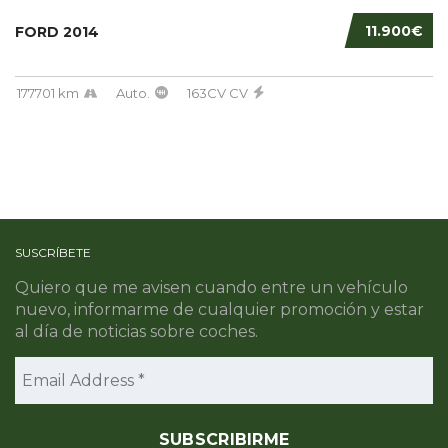
11.900€
FORD 2014
177701 km
Auto.
163CV CV
SUSCRÍBETE
Quiero que me avisen cuando entre un vehículo
nuevo, informarme de cualquier promoción y estar
al día de noticias sobre coches.