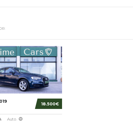
OR:
019
18.500€
Auto.