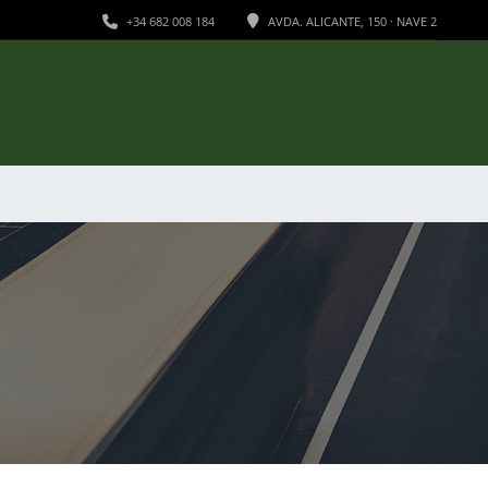
+34 682 008 184
AVDA. ALICANTE, 150 · NAVE 2