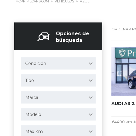
MCPRIMECARS.COM
>
VEHÍCULOS
>
AZUL
ORDENAR P
Opciones de
búsqueda
Condición
Tipo
Marca
AUDI A3 2.
Modelo
64400 km
Max Km