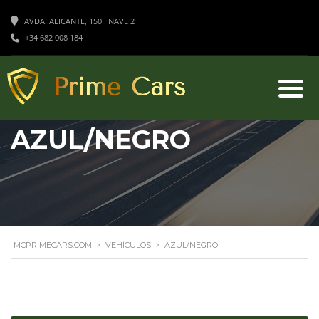
AVDA. ALICANTE, 150 · NAVE 2
+34 682 008 184
AZUL/NEGRO
MCPRIMECARS.COM
>
VEHÍCULOS
>
AZUL/NEGRO