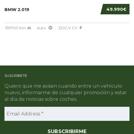
49.990€
BMW 2.019
199700 km
Auto.
320CV CV
SUSCRÍBETE
Quiero que me avisen cuando entre un vehículo
nuevo, informarme de cualquier promoción y estar
al día de noticias sobre coches.