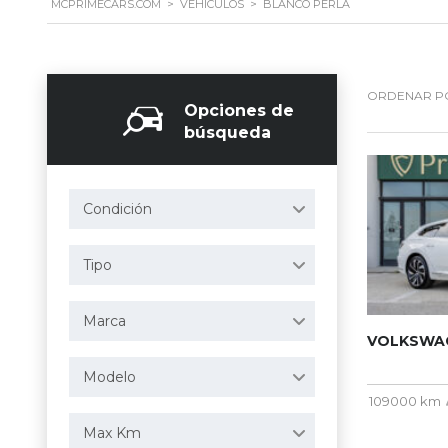
MCPRIMECARS.COM
>
VEHÍCULOS
>
BLANCO PERLA
ORDENAR P
Opciones de
búsqueda
Condición
Tipo
Marca
VOLKSWAG
Modelo
109000 km
Max Km