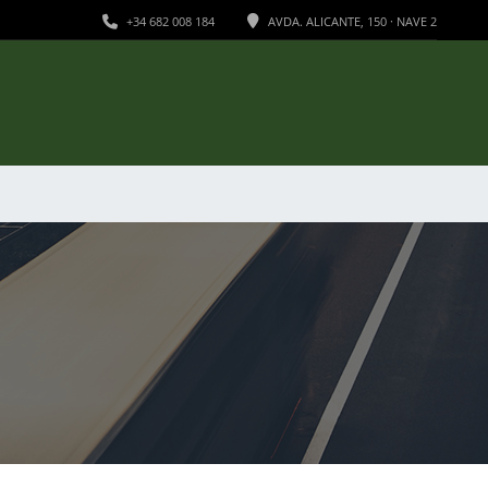
+34 682 008 184
AVDA. ALICANTE, 150 · NAVE 2