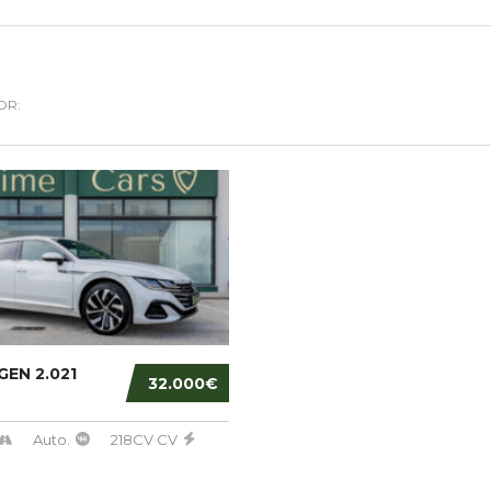
OR:
EN 2.021
32.000€
Auto.
218CV CV