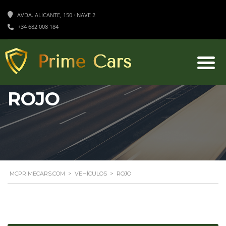
AVDA. ALICANTE, 150 · NAVE 2
+34 682 008 184
ROJO
MCPRIMECARS.COM
>
VEHÍCULOS
>
ROJO