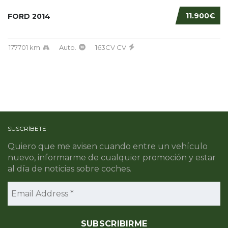
11.900€
FORD 2014
177701 km
Auto.
163CV CV
SUSCRÍBETE
Quiero que me avisen cuando entre un vehículo
nuevo, informarme de cualquier promoción y estar
al día de noticias sobre coches.