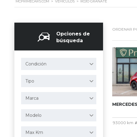
MCPRIMECARS.COM
>
VEHÍCULOS
>
ROJO GRANATE
ORDENAR P
Opciones de
búsqueda
Condición
Tipo
Marca
MERCEDES
Modelo
93000 km
Max Km