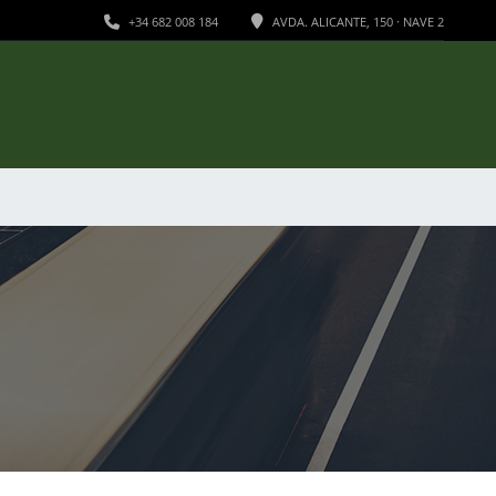
+34 682 008 184
AVDA. ALICANTE, 150 · NAVE 2