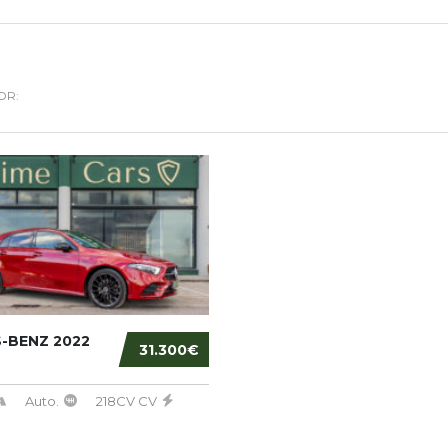
OR:
-BENZ 2022
31.300€
Auto.
218CV CV