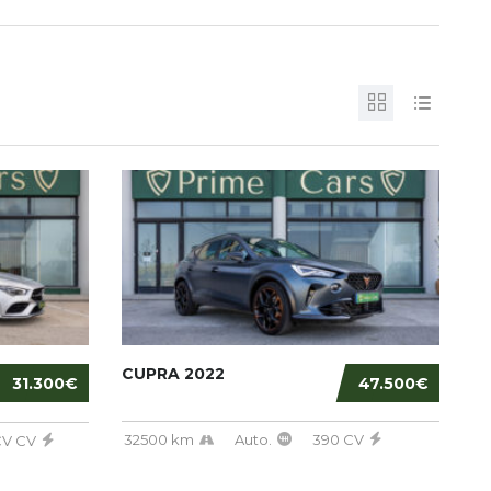
CUPRA 2022
31.300€
47.500€
32500 km
Auto.
390 CV
CV CV