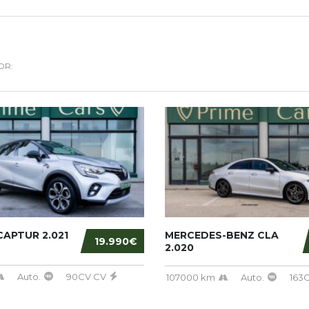
OR:
APTUR 2.021
MERCEDES-BENZ CLA
19.990€
2.020
Auto.
90CV CV
107000 km
Auto.
163