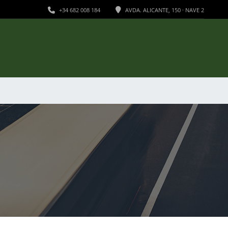
+34 682 008 184
AVDA. ALICANTE, 150 · NAVE 2