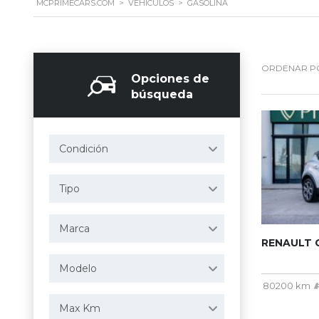
MCPRIMECARS.COM
>
VEHÍCULOS
>
GASOLINA
ORDENAR P
Opciones de
búsqueda
Condición
Tipo
Marca
RENAULT C
Modelo
80200 km
Max Km