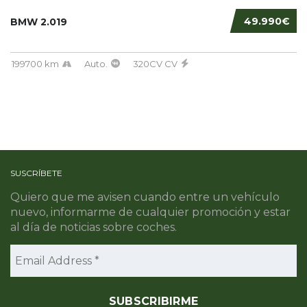
49.990€
BMW 2.019
199700 km
Auto.
320CV CV
SUSCRÍBETE
Quiero que me avisen cuando entre un vehículo
nuevo, informarme de cualquier promoción y estar
al día de noticias sobre coches.