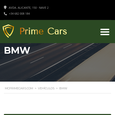
AVDA. ALICANTE, 150 · NAVE 2
+34 682 008 184
BMW
MCPRIMECARS.COM
>
VEHÍCULOS
>
BMW