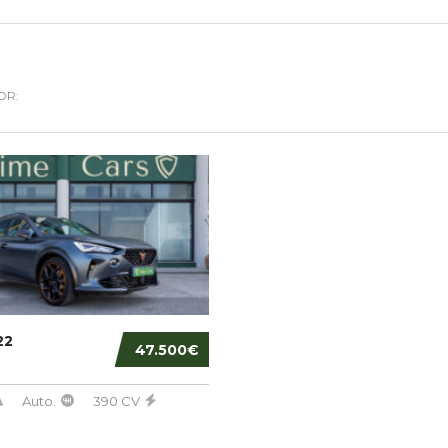
OR:
22
47.500€
Auto.
390 CV