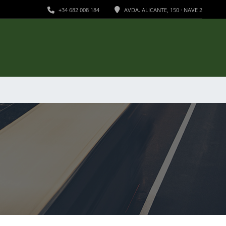
+34 682 008 184
AVDA. ALICANTE, 150 · NAVE 2