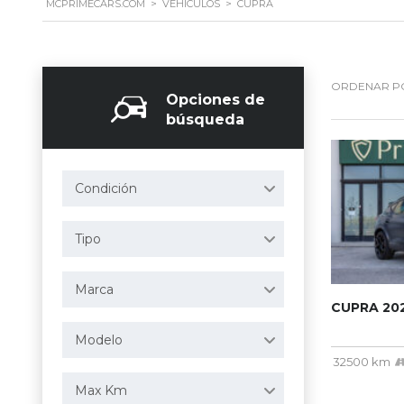
MCPRIMECARS.COM
>
VEHÍCULOS
>
CUPRA
ORDENAR P
Opciones de
búsqueda
Condición
Tipo
Marca
CUPRA 20
Modelo
32500 km
Max Km