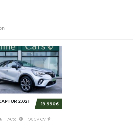
OR:
APTUR 2.021
19.990€
Auto.
90CV CV