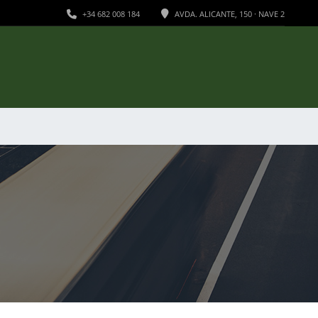
+34 682 008 184
AVDA. ALICANTE, 150 · NAVE 2