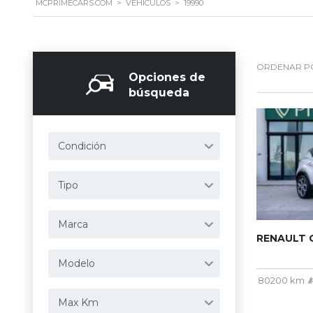
MCPRIMECARS.COM
>
VEHÍCULOS
>
19990
ORDENAR P
Opciones de
búsqueda
Condición
Tipo
Marca
RENAULT C
Modelo
80200 km
Max Km