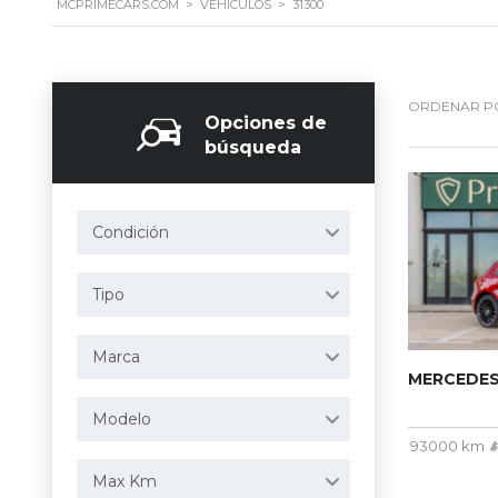
MCPRIMECARS.COM
>
VEHÍCULOS
>
31300
ORDENAR P
Opciones de
búsqueda
Condición
Tipo
Marca
MERCEDES
Modelo
93000 km
Max Km