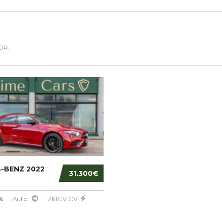
OR:
-BENZ 2022
31.300€
Auto.
218CV CV