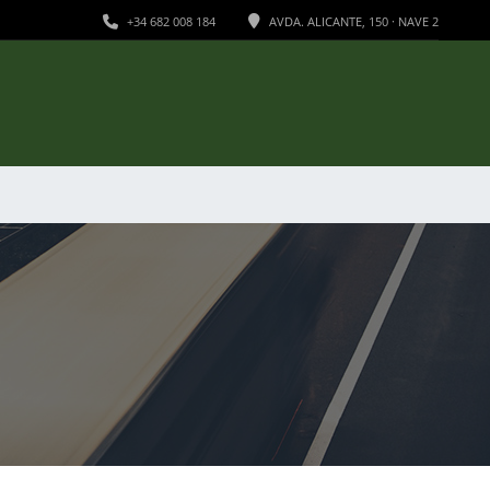
+34 682 008 184
AVDA. ALICANTE, 150 · NAVE 2