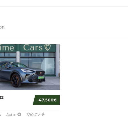
OR:
22
47.500€
Auto.
390 CV