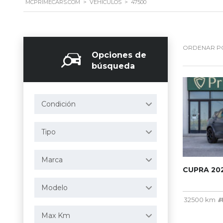
MCPRIMECARS.COM
>
VEHÍCULOS
>
47500
ORDENAR P
Opciones de
búsqueda
Condición
Tipo
Marca
CUPRA 20
Modelo
32500 km
Max Km