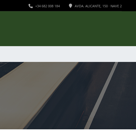
+34 682 008 184
AVDA. ALICANTE, 150 · NAVE 2