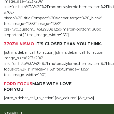
image_size=”253×206″
link=”url:http%3A%2F%2Fmotors.stylemixthemes.com%2Flist
370z-
nismo%2F|title:Compact%20sidebar|target:%20_blank”
text_image=”1353″ image=”1352″
css=”.vc_custom_1451295081250{margin-bottom: 30px
!important;}” text_image_width=”65″]
370Z® NISMO
IT’S CLOSER THAN YOU THINK.
[/stm_sidebar_call_to_action][stm_sidebar_call_to_action
image_size=”253×206″
link=”url:http%3A%2F%2Fmotors.stylemixthemes.com%2Flist
focus-gt%2F||” image=”1158″ text_image=”1355″
text_image_width=”90″]
FORD FOCUS
MADE WITH LOVE
FOR YOU
[/stm_sidebar_call_to_action][/vc_column][/vc_row]
SUSCRÍBETE