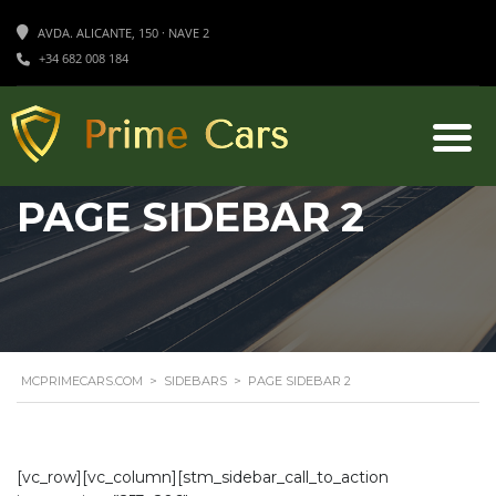
AVDA. ALICANTE, 150 · NAVE 2
+34 682 008 184
PAGE SIDEBAR 2
MCPRIMECARS.COM
>
SIDEBARS
>
PAGE SIDEBAR 2
[vc_row][vc_column][stm_sidebar_call_to_action