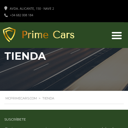
AVDA. ALICANTE, 150 · NAVE 2
+34 682 008 184
TIENDA
MCPRIMECARS.COM
>
TIENDA
SUSCRÍBETE