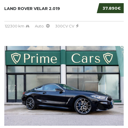
37.890€
LAND ROVER VELAR 2.019
122300 km
Auto.
300CV CV