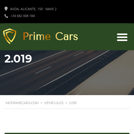
AVDA. ALICANTE, 150 · NAVE 2
+34 682 008 184
2.019
MCPRIMECARS.COM
>
VEHÍCULOS
>
2.019