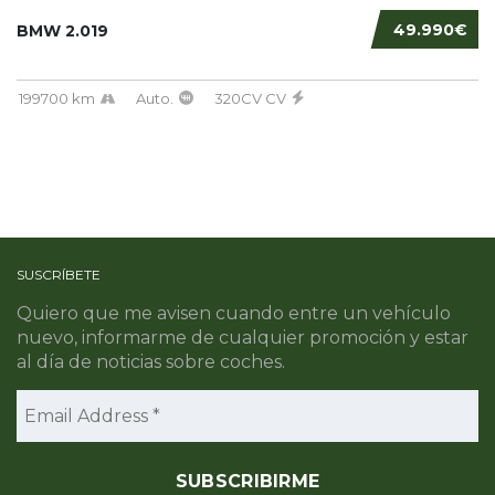
49.990€
BMW 2.019
199700 km
Auto.
320CV CV
SUSCRÍBETE
Quiero que me avisen cuando entre un vehículo
nuevo, informarme de cualquier promoción y estar
al día de noticias sobre coches.