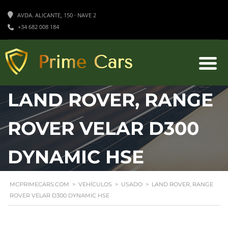
AVDA. ALICANTE, 150 · NAVE 2
+34 682 008 184
LAND ROVER, RANGE
ROVER VELAR D300
DYNAMIC HSE
MCPRIMECARS.COM
>
VEHÍCULOS
>
USADO
>
LAND ROVER, RANGE
ROVER VELAR D300 DYNAMIC HSE