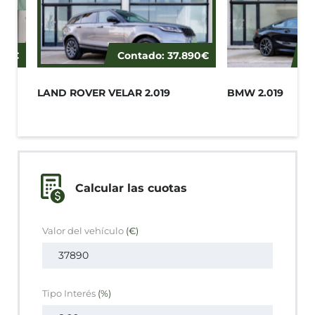
00€
Contado:
37.890€
C
LAND ROVER VELAR 2.019
BMW 2.019
Calcular las cuotas
Valor del vehículo
(€)
Tipo Interés
(%)