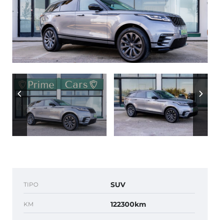
SUV
TIPO
122300km
KM