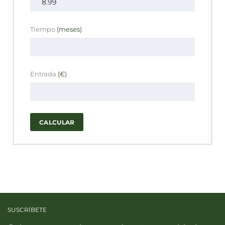
Tiempo
(meses)
Entrada
(€)
CALCULAR
SUSCRÍBETE