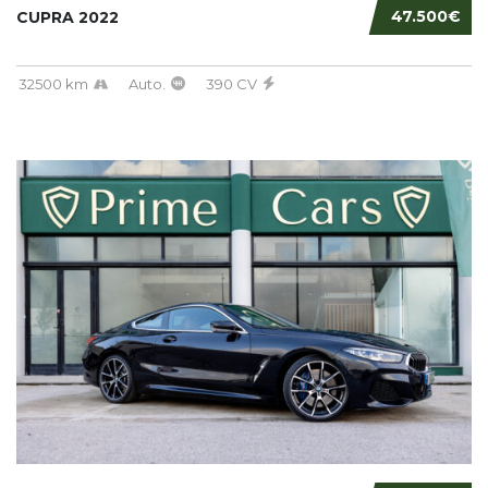
47.500€
CUPRA 2022
32500 km
Auto.
390 CV