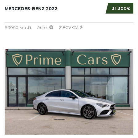
31.300€
MERCEDES-BENZ 2022
93000 km
Auto.
218CV CV