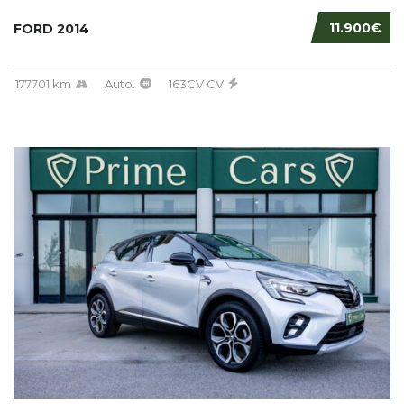
11.900€
FORD 2014
177701 km
Auto.
163CV CV