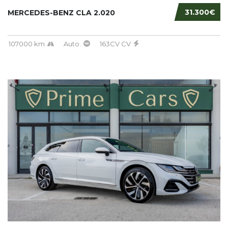
31.300€
MERCEDES-BENZ CLA 2.020
107000 km
Auto.
163CV CV