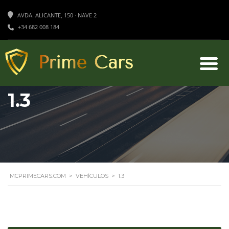
AVDA. ALICANTE, 150 · NAVE 2
+34 682 008 184
1.3
MCPRIMECARS.COM
>
VEHÍCULOS
>
1.3