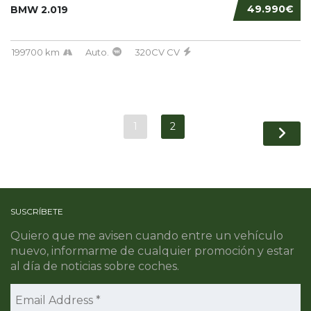
49.990€
BMW 2.019
199700 km
Auto.
320CV CV
1
2
SUSCRÍBETE
Quiero que me avisen cuando entre un vehículo
nuevo, informarme de cualquier promoción y estar
al día de noticias sobre coches.