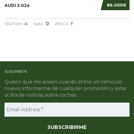
86.000€
AUDI 2.024
10425 km
Auto.
299 CV
SUSCRÍBETE
Quiero que me avisen cuando entre un vehículo
nuevo, informarme de cualquier promoción y estar
al día de noticias sobre coches.