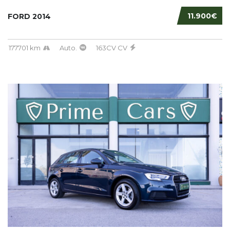
11.900€
FORD 2014
177701 km
Auto.
163CV CV