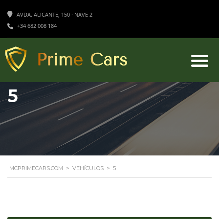
AVDA. ALICANTE, 150 · NAVE 2
+34 682 008 184
5
MCPRIMECARS.COM
>
VEHÍCULOS
>
5