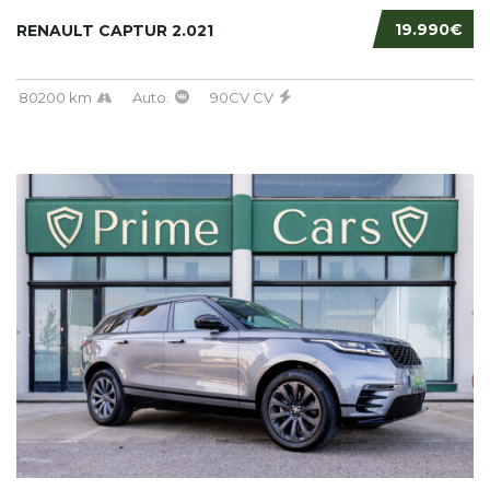
19.990€
RENAULT CAPTUR 2.021
80200 km
Auto.
90CV CV