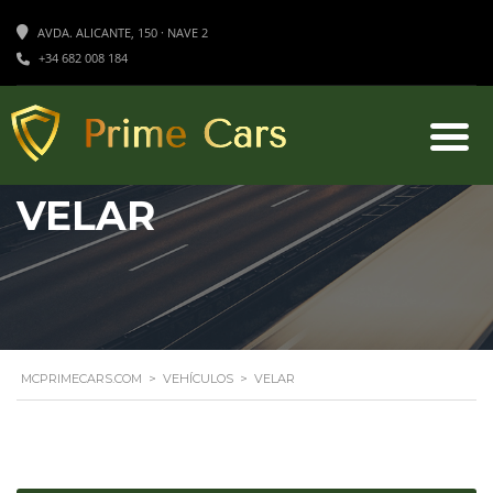
AVDA. ALICANTE, 150 · NAVE 2
+34 682 008 184
VELAR
MCPRIMECARS.COM
>
VEHÍCULOS
>
VELAR