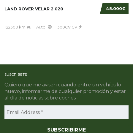
45.000€
LAND ROVER VELAR 2.020
122300 km
Auto.
300CV CV
SUSCRÍBETE
Quiero que me avisen cuando entre un vehículo
nuevo, informarme de cualquier promoción y estar
al día de noticias sobre coches.