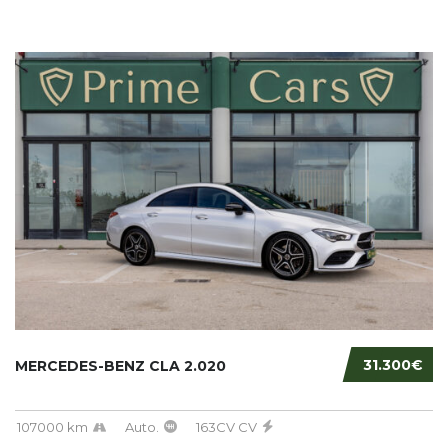
31.300€
MERCEDES-BENZ CLA 2.020
107000 km
Auto.
163CV CV