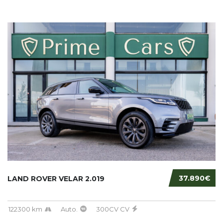
37.890€
LAND ROVER VELAR 2.019
122300 km
Auto.
300CV CV