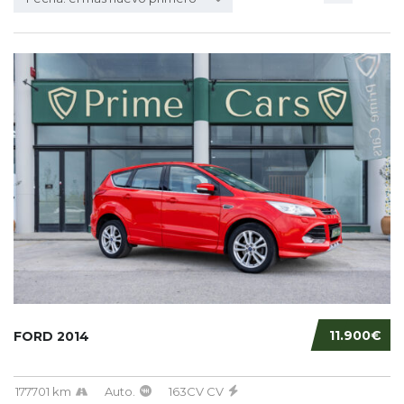
11.900€
FORD 2014
177701 km
Auto.
163CV CV