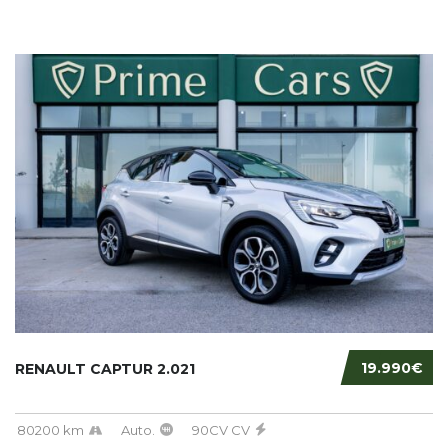
19.990€
RENAULT CAPTUR 2.021
80200 km
Auto.
90CV CV