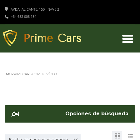
AVDA. ALICANTE, 150 · NAVE 2
+34 682 008 184
MCPRIMECARS.COM
>
VÍDEO
Opciones de búsqueda
Fecha: el más nuevo primero