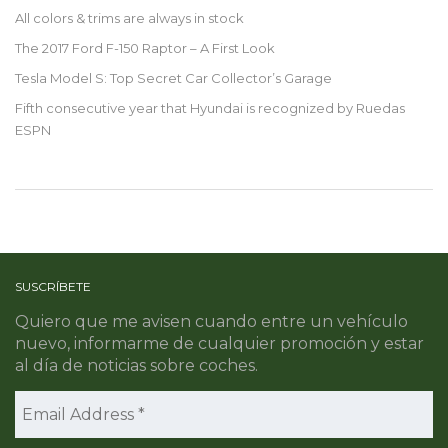
All colors & trims are always in stock
The 2017 Ford F-150 Raptor – A First Look
Tesla Model S: Top Secret Car Collector’s Garage
Fifth consecutive year that Hyundai is recognized by Ruedas
ESPN
SUSCRÍBETE
Quiero que me avisen cuando entre un vehículo
nuevo, informarme de cualquier promoción y estar
al día de noticias sobre coches.