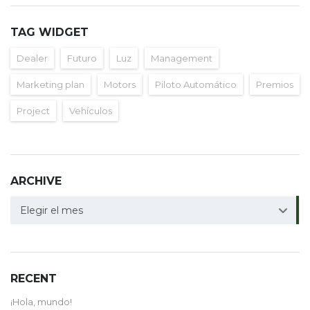
TAG WIDGET
Dealer
Futuro
Luz
Management
Marketing plan
Motors
Piloto Automático
Premios
Project
Vehículos
ARCHIVE
ARCHIVE
Elegir el mes
RECENT
¡Hola, mundo!