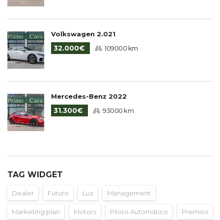
Volkswagen 2.021
32.000€
109000 km
Mercedes-Benz 2022
31.300€
93000 km
TAG WIDGET
Dealer
Futuro
Luz
Management
Marketing plan
Motors
Piloto Automático
Premios