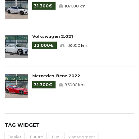
31.300€
107000 km
Volkswagen 2.021
32.000€
109000 km
Mercedes-Benz 2022
31.300€
93000 km
TAG WIDGET
Dealer
Futuro
Luz
Management