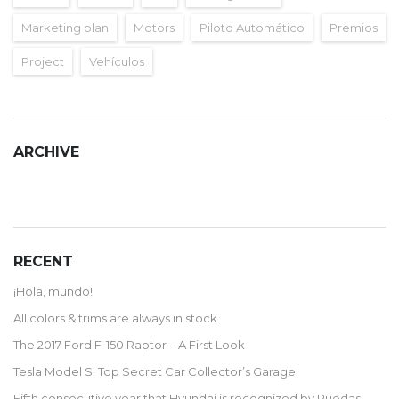
Marketing plan
Motors
Piloto Automático
Premios
Project
Vehículos
ARCHIVE
ARCHIVE
RECENT
¡Hola, mundo!
All colors & trims are always in stock
The 2017 Ford F-150 Raptor – A First Look
Tesla Model S: Top Secret Car Collector’s Garage
Fifth consecutive year that Hyundai is recognized by Ruedas